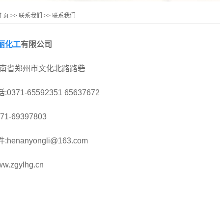
 页
>>
联系我们
>>
联系我们
丽化工
有限公司
南省郑州市文化北路路砦
1-65592351 65637672
-69397803
nanyongli@163.com
zgylhg.cn