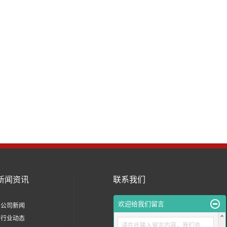
新闻资讯
联系我们
欢迎给我们留言
公司新闻
联系方式
行业动态
客户留言
请在此输入留言内容，我们会