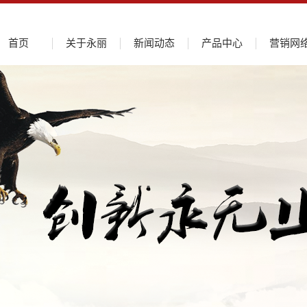
首页
关于永丽
新闻动态
产品中心
营销网
公司简介
公司新闻
高弹性橡胶防
营销网
企业文化
行业新闻
水涂料
建筑密封胶
发展历程
产品知识
聚苯乙烯保温
厂容厂貌
板
厂房设备
聚硫氨酯PSU
荣誉资质
液体橡胶
防腐材料