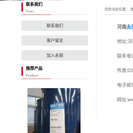
联系我们
您的当前位置：
首
News
联系我们
河南
永
客户留言
地址:河
加入永丽
联系电话:037
推荐产品
传真:0371
Product
电子邮件:he
网址:www.