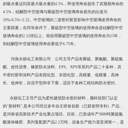
的吸水量达到其最大吸水量的4.5%，即使用寿命损失了其预期寿命的
4.5%；硅酮型中空玻璃与聚硫型中空玻璃寿命损失的比值为
10%/4.5%=2.22。中空玻璃的二道密封胶是影响中空玻璃使用寿命的
主要因素；在同等条件下，聚硫型中空玻璃的使用寿命是硅酮型中空
玻璃寿命的2.22倍以上。假设用聚硫型中空玻璃的使用寿命为15年，
则硅酮型中空玻璃使用寿命要低于6.75年。
河南永丽化工
有限公司 公司主导产品有聚硫、聚氨酯、聚硫氨
酯、改性沥青、橡胶防水涂料、EPS、XPS等系列产品二十多种，其
中密封胶和涂料产品有固化型、非固化型，高模量、低模量，高伸
长、低伸长，自流平型和非下垂，适应于各种
工程结构防水密封
。
永丽化工主导产品为柔性建筑防水密封材料，属科技部门认定
的“新材料”,是本公司经过多年自主研发创新（已获发明专利）产品，
是河南省高新技术产业化重点项目。目前，已形成年产3000吨
聚硫氨
酯液体橡胶
、系列复配胶产品2.2万吨，设备生产能力居亚洲第一，是